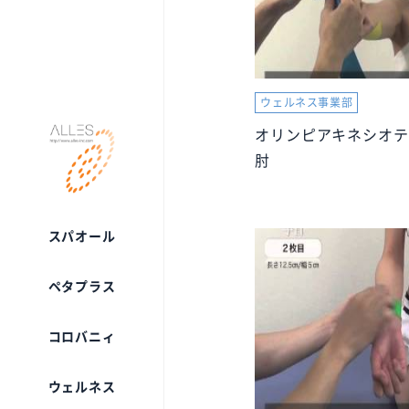
ウェルネス事業部
オリンピアキネシオテ
取扱商品
肘
コロバニィ
スパオール
スパオール
取扱商品
ペタプラス
ミネクル168
ホワイトカシミヤファクトリー
コロバニィ
be-10
トッカーレ
ウェルネス
リゾア