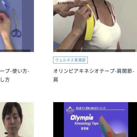
ウェルネス事業部
ープ-使い方-
オリンピアキネシオテープ-肩関節-
し方
肩